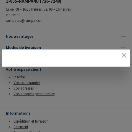
1-855-RAMPA4U (726-7248)
lu.-je. 08 – 16:30 heures, ve. 08 – 16 heures
via email
rampatec@rampa.com
Nos avantages
Modes de livraison
Modes de paiement
Votre espace client
Inscrire
Vos commandes
Vos adresses
Vos données personnelles
Informations
Expédition et livraison
Paiement