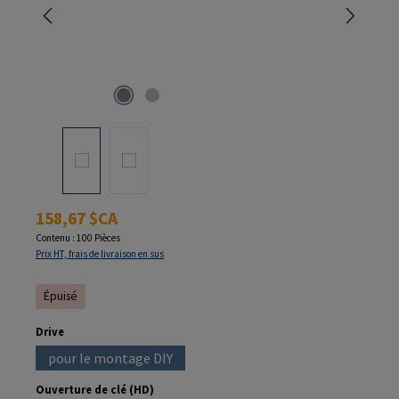
Prix régulier :
158,67 $CA
Contenu :
100 Pièces
Prix HT, frais de livraison en sus
Épuisé
Sélectionnez
Drive
pour le montage DIY
(Cette option n'est pas disponible pour le moment.)
Sélectionnez
Ouverture de clé (HD)