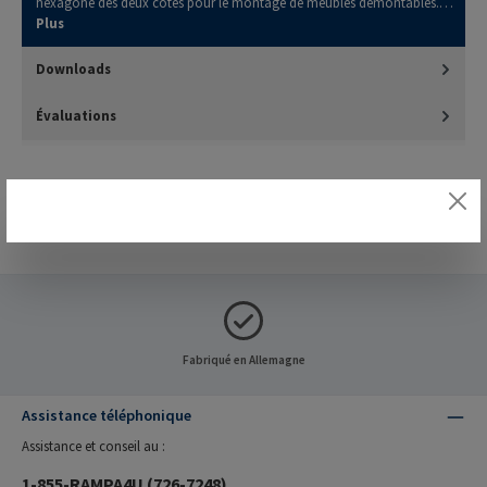
hexagone des deux côtés pour le montage de meubles démontables.…
Plus
Downloads
Évaluations
Fabriqué en Allemagne
Assistance téléphonique
Assistance et conseil au :
1-855-RAMPA4U (726-7248)