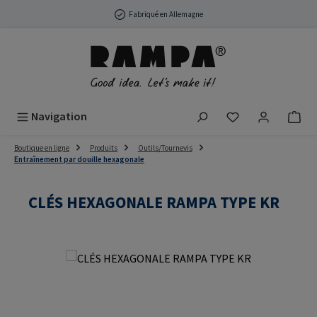
Passer au contenu principal
Fabriqué en Allemagne
Vous avez 0 arti
Navigation
Boutique en ligne
Produits
Outils/Tournevis
Entraînement par douille hexagonale
CLÉS HEXAGONALE RAMPA TYPE KR
Ignorer la galerie d'images