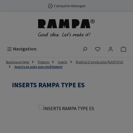
Passer au contenu principal
Fabriqué en Allemagne
Vous avez 0 arti
Navigation
Boutique en ligne
Produits
Inserts
Matérial d'application PLASTIQUE
Inserts en acier avec revêtement
INSERTS RAMPA TYPE ES
Ignorer la galerie d'images