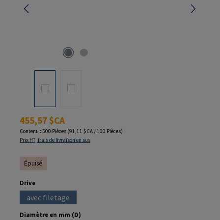
Prix régulier :
455,57 $CA
Contenu :
500 Pièces
(91,11 $CA / 100 Pièces)
Prix HT, frais de livraison en sus
Épuisé
Sélectionnez
Drive
avec filetage
(Cette option n'est pas disponible pour le moment.)
Sélectionnez
Diamètre en mm (D)