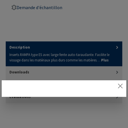
Demande d'échantillon
Description
Inserts RAMPA type ES avec large fente auto-taraudante. Facilite le
vissage dans les matériaux plus durs comme les matières…
Plus
Downloads
3D Model
Évaluations