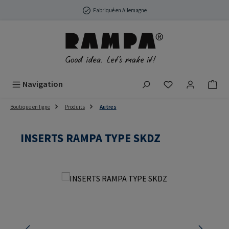
Passer au contenu principal
Fabriqué en Allemagne
Vous avez 0 arti
Navigation
Boutique en ligne
Produits
Autres
INSERTS RAMPA TYPE SKDZ
Ignorer la galerie d'images