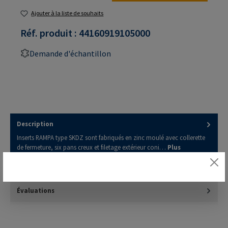
Ajouter à la liste de souhaits
Réf. produit :
44160919105000
Demande d'échantillon
Description
Inserts RAMPA type SKDZ sont fabriqués en zinc moulé avec collerette
de fermeture, six pans creux et filetage extérieur coni…
Plus
Downloads
Évaluations