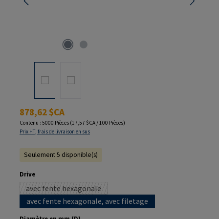
Prix régulier :
878,62 $CA
Contenu :
5000 Pièces
(17,57 $CA / 100 Pièces)
Prix HT, frais de livraison en sus
Seulement 5 disponible(s)
Sélectionnez
Drive
avec fente hexagonale
(Cette option n'est pas disponible pour le moment.)
avec fente hexagonale, avec filetage
Sélectionnez
Diamètre en mm (D)