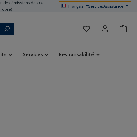
n des émissions de CO₂
Français
Service/Assistance
propre)
Vous avez 0 articles dans 
its
Services
Responsabilité