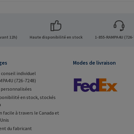
ssage
pour un vissage simplifié
u vissage
dans le bois, les matériaux
traction
dérivés du bois et les
fférents
thermoplastiques.Informat
rivés du
ions sur le fabricant: RAMPA
GmbH & Co. KG Auf der
vant 12h)
Haute disponibilité en stock
1-855-RAMPA4U (726-
.Informat
Heide 8 21514 Büchen
ant: RAMPA
Germany E-Mail:
 der
mail@rampa.com
ges
Modes de livraison
hen
 conseil individuel
MPA4U (726-7248)
 personnalisées
ponibilité en stock, stockés
a
 facile à travers le Canada et
-Unis
nt du fabricant