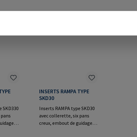
TYPE
INSERTS RAMPA TYPE
SKD30
pe SKD330
Inserts RAMPA type SKD30
x pans
avec collerette, six pans
uidage et
creux, embout de guidage et
rérieur
filetage extérieur breveté