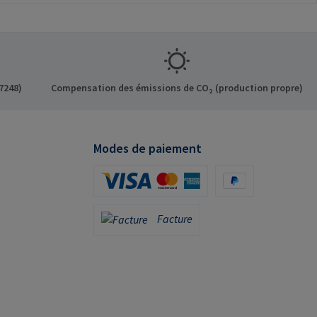
7248)
Compensation des émissions de CO₂ (production propre)
Modes de paiement
Carte de crédit (via Stripe)
PayPal
Facture
Facture