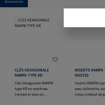
Accessoires
Ignorer la galerie de produits
CLÉS HEXAGONALE
INSERTS RAMPA 
RAMPA TYPE KR
SKD330
Clés hexagonale RAMPA
Inserts RAMPA ty
type KR en matériau
avec collerette, si
trempé et avec un
creux, embout de g
hexagone des deux côtés
filetage triple ext