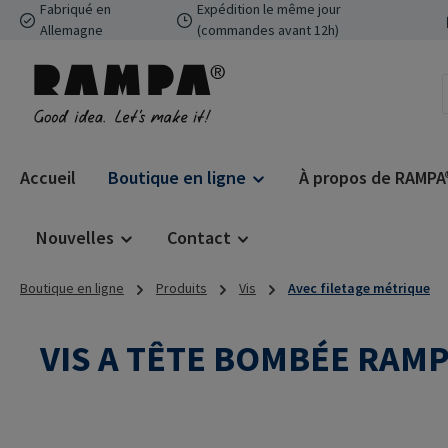
Fabriqué en
Expédition le même jour
ser au contenu principal
Passer à la recherche
Passer à la navigation principale
Allemagne
(commandes avant 12h)
Accueil
Boutique en ligne
À propos de RAMPA
Nouvelles
Contact
Boutique en ligne
Produits
Vis
Avec filetage métrique
VIS A TÊTE BOMBÉE RAMP