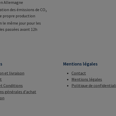
en Allemagne
tion des émissions de CO₂
e propre production
n le même jour pour les
s passées avant 12h
ns
Mentions légales
on et livraison
Contact
t
Mentions légales
t Conditions
Politique de confidential
ns générales d'achat
ion