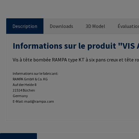
Description
Downloads
3D Model
Évaluatio
Informations sur le produit "V
Vis à tête bombée RAMPA type KT à six pans creux et tête ro
Informations sur le fabricant:
RAMPA GmbH & Co. KG
Auf der Heide 8
21514 Büchen
Germany
E-Mail: mail@rampa.com