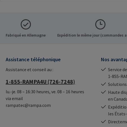
pour le montage de
breveté pour un vi
meubles
plus rapide grâce a
démontables.Informations
droit. Valeurs d'ex
sur le fabricant: RAMPA
maximales dans di
GmbH & Co. KG Auf der
bois, matériaux dé
Heide 8 21514 Büchen
bois et
Fabriqué en Allemagne
Expédition le même jour (commandes a
Germany E-Mail:
thermoplastiques
mail@rampa.com
ions sur le fabric
GmbH & Co. KG Auf
Assistance téléphonique
Nos avanta
Heide 8 21514 Büc
Germany E-Mail:
Assistance et conseil au :
Service de
mail@rampa.com
1-855-RA
1-855-RAMPA4U (726-7248)
Solutions
lu.-je. 08 – 16:30 heures, ve. 08 – 16 heures
Haute dis
via email
en Canad
rampatec@rampa.com
Expédition
les États
Directeme