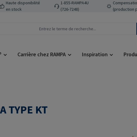
Haute disponibilité
1-855-RAMPA4U
Compensatio
en stock
(726-7248)
(production 
®
Carrière chez RAMPA
Inspiration
Produ
A TYPE KT
Prix régulier :