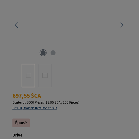
Prix régulier :
697,55 $CA
Contenu :
5000 Pièces
(13,95 $CA / 100 Pièces)
Prix HT, frais de livraison en sus
Épuisé
Sélectionnez
Drive