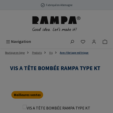
Passer au contenu principal
Fabriqué en Allemagne
Vous avez 0 arti
Navigation
Boutique en ligne
Produits
Vis
Avec filetage métrique
VIS A TÊTE BOMBÉE RAMPA TYPE KT
Meilleures ventes
Ignorer la galerie d'images