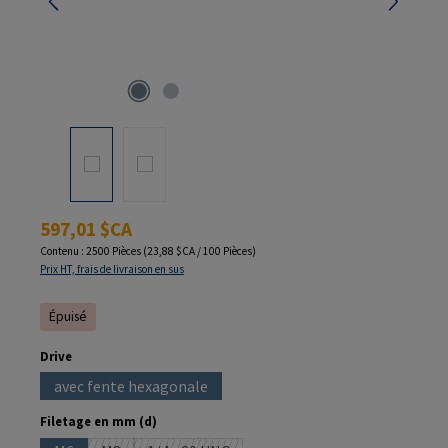
Prix régulier :
597,01 $CA
Contenu :
2500 Pièces
(23,88 $CA / 100 Pièces)
Prix HT, frais de livraison en sus
Épuisé
Sélectionnez
Drive
avec fente hexagonale
(Cette option n'est pas disponible pour le moment.)
Sélectionnez
Filetage en mm (d)