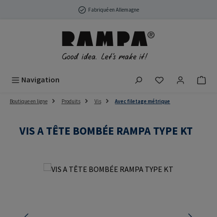
Passer au contenu principal
Fabriqué en Allemagne
Vous avez 0 arti
Navigation
Boutique en ligne
Produits
Vis
Avec filetage métrique
VIS A TÊTE BOMBÉE RAMPA TYPE KT
Ignorer la galerie d'images