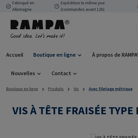
Fabriqué en
Expédition le même jour
ser au contenu principal
Passer à la recherche
Passer à la navigation principale
Allemagne
(commandes avant 12h)
Accueil
Boutique en ligne
À propos de RAMPA
Nouvelles
Contact
Boutique en ligne
Produits
Vis
Avec filetage métrique
VIS À TÊTE FRAISÉE TYPE 
Ignorer la galerie d'images