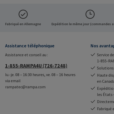
dérivés du bois et les
thermoplastiques.Informat
ions sur le fabricant: RAMPA
GmbH & Co. KG Auf der
Fabriqué en Allemagne
Expédition le même jour (commandes a
Heide 8 21514 Büchen
Germany E-Mail:
mail@rampa.com
Assistance téléphonique
Nos avanta
Assistance et conseil au :
Service de
1-855-RA
1-855-RAMPA4U (726-7248)
Solutions
lu.-je. 08 – 16:30 heures, ve. 08 – 16 heures
Haute dis
via email
en Canad
rampatec@rampa.com
Expédition
les États
Directeme
Fabriqué 