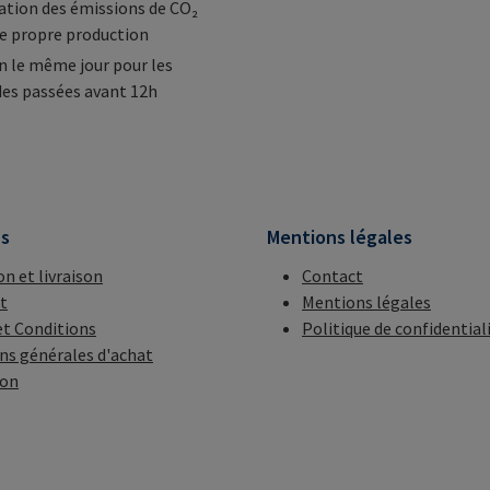
tion des émissions de CO₂
e propre production
n le même jour pour les
s passées avant 12h
ns
Mentions légales
on et livraison
Contact
t
Mentions légales
t Conditions
Politique de confidential
ns générales d'achat
ion