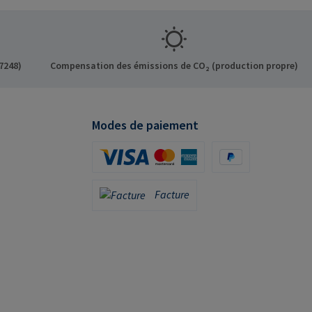
7248)
Compensation des émissions de CO₂ (production propre)
Modes de paiement
Carte de crédit (via Stripe)
PayPal
Facture
Facture