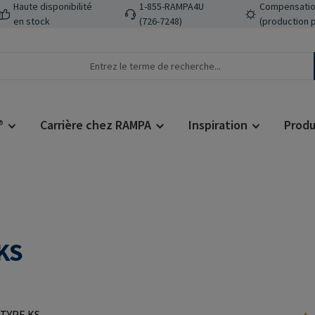
Haute disponibilité
1-855-RAMPA4U
Compensatio
en stock
(726-7248)
(production 
®
Carrière chez RAMPA
Inspiration
Produ
KS
Prix régulier :