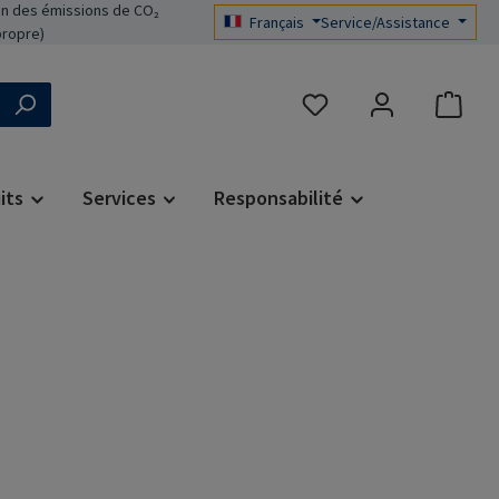
n des émissions de CO₂
Français
Service/Assistance
propre)
Vous avez 0 articles dans 
its
Services
Responsabilité