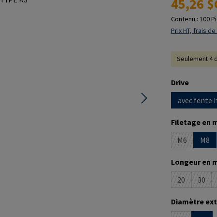
45,26 $
Contenu :
100 P
Prix HT, frais de
Seulement 4 d
Sélectionne
Drive
avec fente 
Sélectionne
Filetage en 
M6
M8
(Cette optio
Sélectionne
Longeur en 
20
30
(Cette optio
(Cett
Sélectionne
Diamètre ext