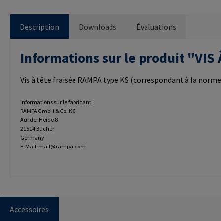
Description
Downloads
Évaluations
Informations sur le produit "VI
Vis à tête fraisée RAMPA type KS (correspondant à la norme D
Informations sur le fabricant:
RAMPA GmbH & Co. KG
Auf der Heide 8
21514 Büchen
Germany
E-Mail: mail@rampa.com
Accessoires