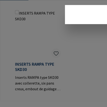
Ignorer la galerie de produits
INSERTS RAMPA TYPE
SKD30
Inserts RAMPA type SKD30
avec collerette, six pans
creux, embout de guidage et
filetage extérieur breveté
pour un vissage simplifié
dans le bois, les matériaux