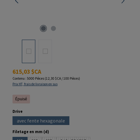
Prix régulier :
615,03 $CA
Contenu :
5000 Pièces
(12,30 $CA / 100 Pièces)
Prix HT, frais de livraison en sus
Épuisé
Sélectionnez
Drive
avec fente hexagonale
(Cette option n'est pas disponible pour le moment.)
Sélectionnez
Filetage en mm (d)