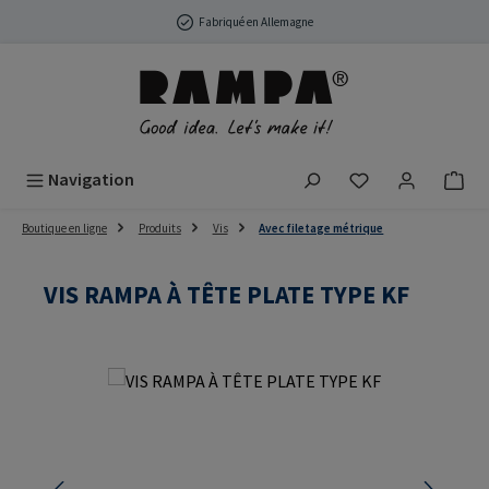
Passer au contenu principal
Fabriqué en Allemagne
Vous avez 0 arti
Navigation
Boutique en ligne
Produits
Vis
Avec filetage métrique
VIS RAMPA À TÊTE PLATE TYPE KF
Ignorer la galerie d'images