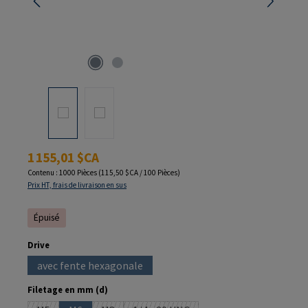
Prix régulier :
1 155,01 $CA
Contenu :
1000 Pièces
(115,50 $CA / 100 Pièces)
Prix HT, frais de livraison en sus
Épuisé
Sélectionnez
Drive
avec fente hexagonale
(Cette option n'est pas disponible pour le moment.)
Sélectionnez
Filetage en mm (d)