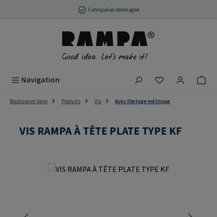
Passer au contenu principal
Fabriqué en Allemagne
Vous avez 0 arti
Navigation
Boutique en ligne
Produits
Vis
Avec filetage métrique
VIS RAMPA À TÊTE PLATE TYPE KF
Ignorer la galerie d'images