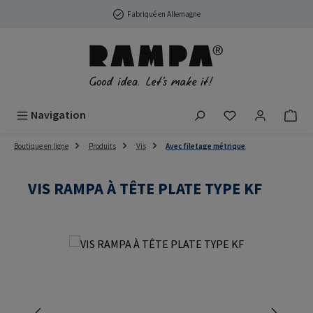
Passer au contenu principal
Fabriqué en Allemagne
Vous avez 0 arti
Navigation
Boutique en ligne
Produits
Vis
Avec filetage métrique
VIS RAMPA À TÊTE PLATE TYPE KF
Ignorer la galerie d'images