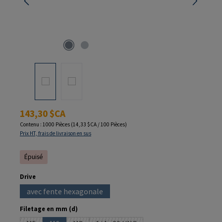
Prix régulier :
143,30 $CA
Contenu :
1000 Pièces
(14,33 $CA / 100 Pièces)
Prix HT, frais de livraison en sus
Épuisé
Sélectionnez
Drive
avec fente hexagonale
(Cette option n'est pas disponible pour le moment.)
Sélectionnez
Filetage en mm (d)