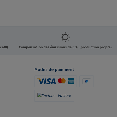
7248)
Compensation des émissions de CO₂ (production propre)
Modes de paiement
Carte de crédit (via Stripe)
PayPal
Facture
Facture