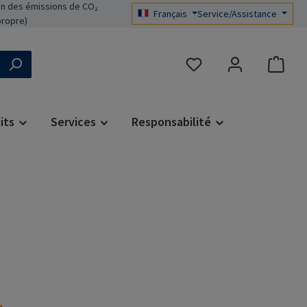
n des émissions de CO₂
Français
Service/Assistance
propre)
Vous avez 0 articles dans 
its
Services
Responsabilité