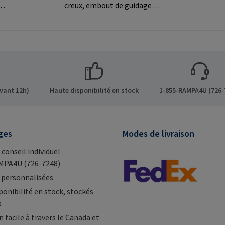
creux, embout de guidage et
filetage extérieur breveté
e
pour un vissage simplifié
dans le bois, les matériaux
rmations
dérivés du bois et les
RAMPA
thermoplastiques.Informat
 der
ions sur le fabricant: RAMPA
hen
GmbH & Co. KG Auf der
vant 12h)
Haute disponibilité en stock
1-855-RAMPA4U (726-
Heide 8 21514 Büchen
Germany E-Mail:
mail@rampa.com
ges
Modes de livraison
 conseil individuel
MPA4U (726-7248)
 personnalisées
ponibilité en stock, stockés
a
 facile à travers le Canada et