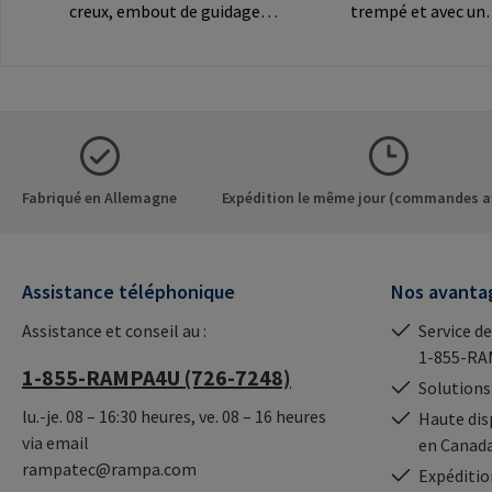
creux, embout de guidage et
trempé et avec un
filetage triple extrérieur
hexagone des deux côtés
breveté pour un vissage
pour le montage d
plus rapide grâce au vissage
meubles
droit. Valeurs d'extraction
démontables.Info
maximales dans différents
sur le fabricant: 
bois, matériaux dérivés du
GmbH & Co. KG Auf
bois et
Heide 8 21514 Büc
Fabriqué en Allemagne
Expédition le même jour (commandes a
thermoplastiques.Informat
Germany E-Mail:
ions sur le fabricant: RAMPA
mail@rampa.com
GmbH & Co. KG Auf der
Assistance téléphonique
Nos avanta
Heide 8 21514 Büchen
Germany E-Mail:
Assistance et conseil au :
Service de
mail@rampa.com
1-855-RA
1-855-RAMPA4U (726-7248)
Solutions
lu.-je. 08 – 16:30 heures, ve. 08 – 16 heures
Haute dis
via email
en Canad
rampatec@rampa.com
Expédition