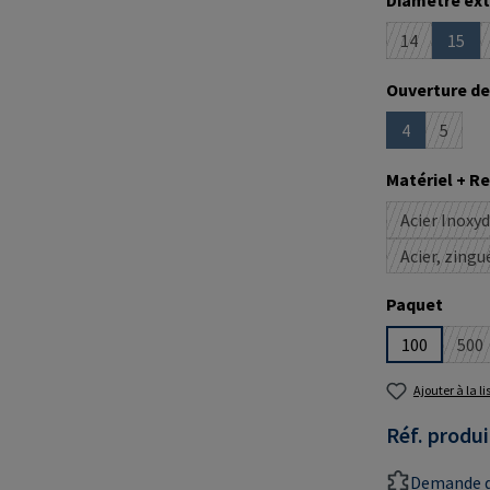
Diamètre ext
14
15
(Cette optio
(Cett
Sélectionne
Ouverture de
4
5
(Cette option
(Cette 
Sélectionne
Matériel + 
Acier Inoxy
Acier, zingu
(Cette
Sélectionne
Paquet
100
500
(Ce
Ajouter à la l
Réf. produi
Demande d