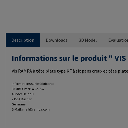
Description
Downloads
3D Model
Évaluatio
Informations sur le produit " V
Vis RAMPA à tête plate type KF à six pans creux et tête plate
Informations sur le fabricant:
RAMPA GmbH & Co. KG
Auf der Heide 8
21514 Büchen
Germany
E-Mail: mail@rampa.com