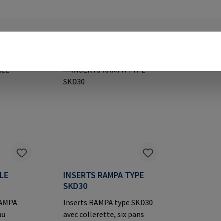
LE
INSERTS RAMPA TYPE
SKD30
RAMPA
Inserts RAMPA type SKD30
au
avec collerette, six pans