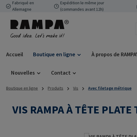
Fabriqué en
Expédition le même jour
ser au contenu principal
Passer à la recherche
Passer à la navigation principale
Allemagne
(commandes avant 12h)
Accueil
Boutique en ligne
À propos de RAMPA
Nouvelles
Contact
Boutique en ligne
Produits
Vis
Avec filetage métrique
VIS RAMPA À TÊTE PLATE 
Ignorer la galerie d'images