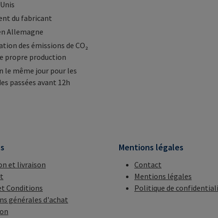
-Unis
nt du fabricant
en Allemagne
tion des émissions de CO₂
e propre production
n le même jour pour les
s passées avant 12h
ns
Mentions légales
on et livraison
Contact
t
Mentions légales
t Conditions
Politique de confidential
ns générales d'achat
ion