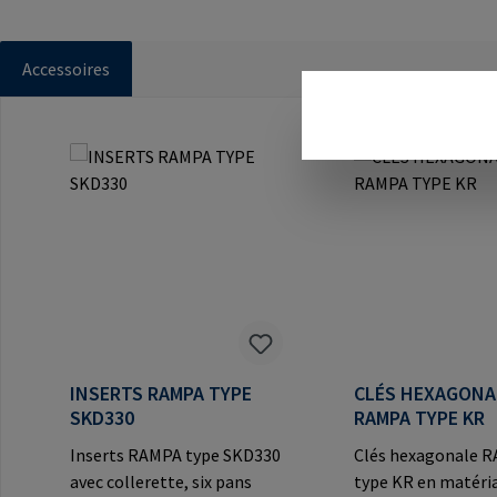
Accessoires
Ignorer la galerie de produits
INSERTS RAMPA TYPE
CLÉS HEXAGONA
SKD330
RAMPA TYPE KR
Inserts RAMPA type SKD330
Clés hexagonale 
avec collerette, six pans
type KR en matéri