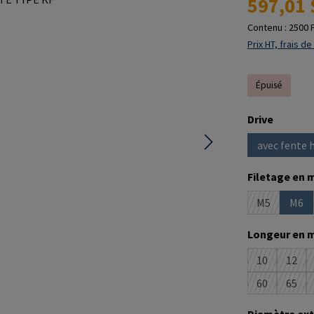
597,01 
Contenu :
2500 
Prix HT, frais de
Épuisé
Sélectionne
Drive
avec fente 
Sélectionne
Filetage en 
M5
M6
(Cette optio
(Cet
Sélectionne
Longeur en 
10
12
(Cette optio
(Cett
60
65
(Cette optio
(Cett
Sélectionne