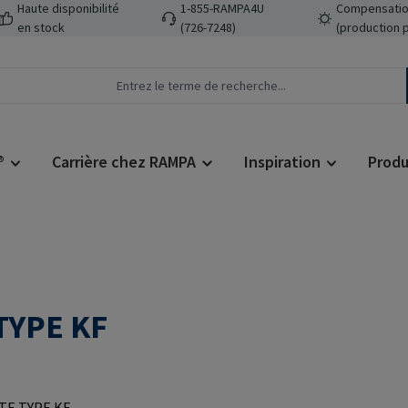
Haute disponibilité
1-855-RAMPA4U
Compensatio
en stock
(726-7248)
(production 
®
Carrière chez RAMPA
Inspiration
Produ
TYPE KF
Prix régulier :