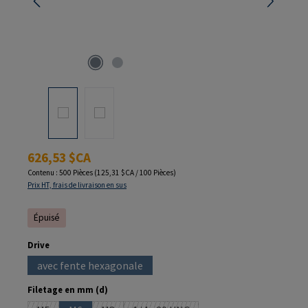
Prix régulier :
626,53 $CA
Contenu :
500 Pièces
(125,31 $CA / 100 Pièces)
Prix HT, frais de livraison en sus
Épuisé
Sélectionnez
Drive
avec fente hexagonale
(Cette option n'est pas disponible pour le moment.)
Sélectionnez
Filetage en mm (d)