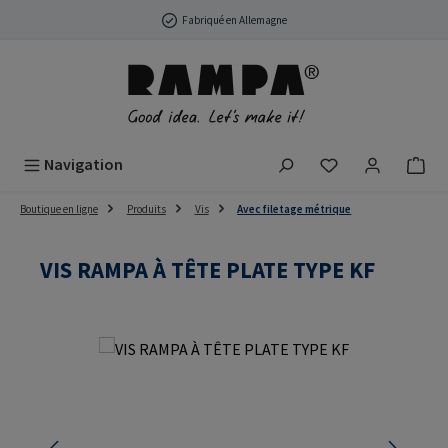
Passer au contenu principal
Fabriqué en Allemagne
Vous avez 0 arti
Navigation
Boutique en ligne
Produits
Vis
Avec filetage métrique
VIS RAMPA À TÊTE PLATE TYPE KF
Ignorer la galerie d'images