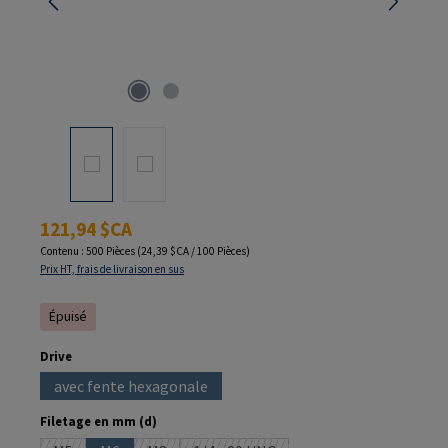
Prix régulier :
121,94 $CA
Contenu :
500 Pièces
(24,39 $CA / 100 Pièces)
Prix HT, frais de livraison en sus
Épuisé
Sélectionnez
Drive
avec fente hexagonale
(Cette option n'est pas disponible pour le moment.)
Sélectionnez
Filetage en mm (d)