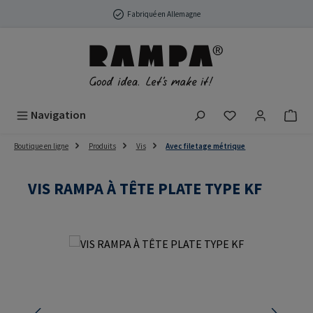
Passer au contenu principal
Fabriqué en Allemagne
Vous avez 0 arti
Navigation
Boutique en ligne
Produits
Vis
Avec filetage métrique
VIS RAMPA À TÊTE PLATE TYPE KF
Ignorer la galerie d'images