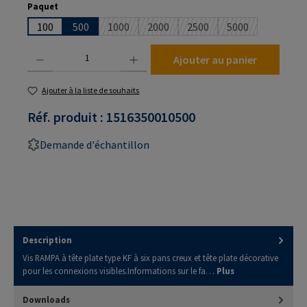
Sélectionnez
Paquet
100
500
1000
2000
2500
5000
(Cette option n'est pas disponible pour le mo
(Cette option n'est pas disponible p
(Cette option n'est pas di
(Cette option n'
Quantité de produit : Entrez la quantité souhaitée ou utilisez les boutons pour augmenter
Ajouter au panier
Ajouter à la liste de souhaits
Réf. produit :
1516350010500
Demande d'échantillon
Description
Vis RAMPA à tête plate type KF à six pans creux et tête plate décorative
pour les connexions visibles.Informations sur le fa…
Plus
Downloads