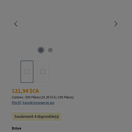
Prix régulier :
121,94 $CA
Contenu :
500 Pièces
(24,39 $CA / 100 Pièces)
Prix HT, frais de livraison en sus
Seulement 4 disponible(s)
Sélectionnez
Drive