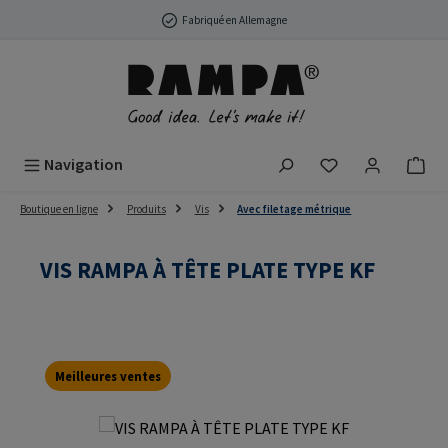
Passer au contenu principal
Fabriqué en Allemagne
Vous avez 0 arti
Navigation
Boutique en ligne
Produits
Vis
Avec filetage métrique
VIS RAMPA À TÊTE PLATE TYPE KF
Meilleures ventes
Ignorer la galerie d'images