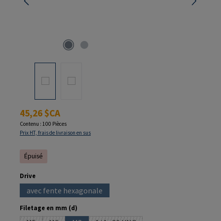
Prix régulier :
45,26 $CA
Contenu :
100 Pièces
Prix HT, frais de livraison en sus
Épuisé
Sélectionnez
Drive
avec fente hexagonale
(Cette option n'est pas disponible pour le moment.)
Sélectionnez
Filetage en mm (d)