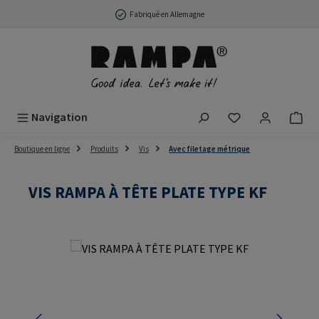
Passer au contenu principal
Fabriqué en Allemagne
Vous avez 0 arti
Navigation
Boutique en ligne
Produits
Vis
Avec filetage métrique
VIS RAMPA À TÊTE PLATE TYPE KF
Ignorer la galerie d'images