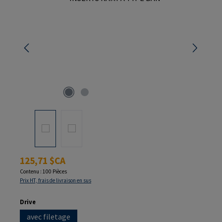
Prix régulier :
125,71 $CA
Contenu :
100 Pièces
Prix HT, frais de livraison en sus
Sélectionnez
Drive
avec filetage