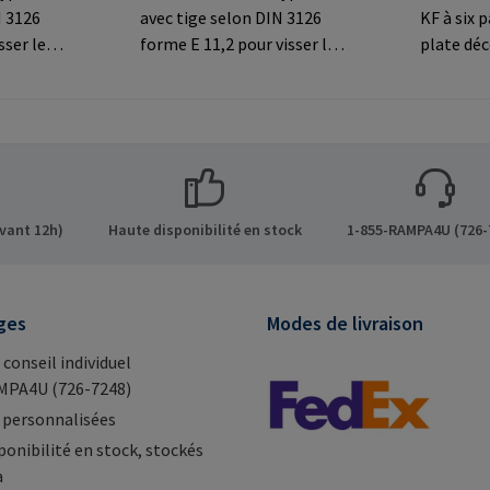
N 3126
avec tige selon DIN 3126
KF à six 
sser les
forme E 11,2 pour visser les
plate déc
x pans
inserts RAMPA à six pans
connexio
creux. A utiliser
visibles.
 les
exclusivement pour les
fabrican
inserts originaux
Co. KG Au
s sur le
RAMPA.Informations sur le
Büchen G
 GmbH &
fabricant: RAMPA GmbH &
mail@ra
de 8 21514
Co. KG Auf der Heide 8 21514
vant 12h)
Haute disponibilité en stock
1-855-RAMPA4U (726-
Mail:
Büchen Germany E-Mail:
mail@rampa.com
ges
Modes de livraison
 conseil individuel
MPA4U (726-7248)
 personnalisées
ponibilité en stock, stockés
a