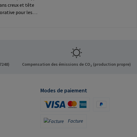
pans creux et tête
orative pour les
ns
Informations sur le
t: RAMPA GmbH &
f der Heide 8 21514
ermany E-Mail:
mpa.com
7248)
Compensation des émissions de CO₂ (production propre)
Modes de paiement
Carte de crédit (via Stripe)
PayPal
Facture
Facture