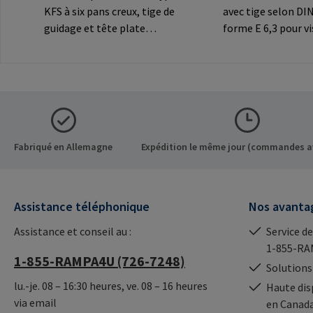
KFS à six pans creux, tige de
avec tige selon DI
guidage et tête plate
forme E 6,3 pour vi
décorative pour les
inserts RAMPA à si
connexions
creux. A utiliser
visibles.Informations sur le
exclusivement pour
fabricant: RAMPA GmbH &
inserts originaux
Co. KG Auf der Heide 8 21514
RAMPA.Information
Büchen Germany E-Mail:
fabricant: RAMPA
mail@rampa.com
Co. KG Auf der Hei
Fabriqué en Allemagne
Expédition le même jour (commandes a
Büchen Germany E-
mail@rampa.com
Assistance téléphonique
Nos avanta
Assistance et conseil au :
Service de
1-855-RA
1-855-RAMPA4U (726-7248)
Solutions
lu.-je. 08 – 16:30 heures, ve. 08 – 16 heures
Haute dis
via email
en Canad