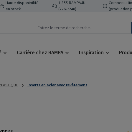
Haute disponibilité
1-855-RAMPA4U
Compensatio
en stock
(726-7248)
(production 
®
Carrière chez RAMPA
Inspiration
Produ
 PLASTIQUE
Inserts en acier avec revêtement
Prix régulier :