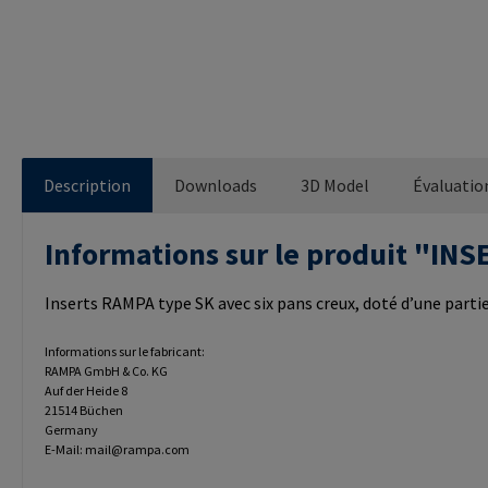
Description
Downloads
3D Model
Évaluatio
Informations sur le produit "I
Inserts RAMPA type SK avec six pans creux, doté d’une partie 
Informations sur le fabricant:
RAMPA GmbH & Co. KG
Auf der Heide 8
21514 Büchen
Germany
E-Mail: mail@rampa.com