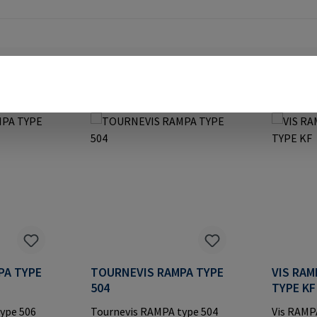
PA TYPE
TOURNEVIS RAMPA TYPE
VIS RAM
504
TYPE KF
ype 506
Tournevis RAMPA type 504
Vis RAMPA