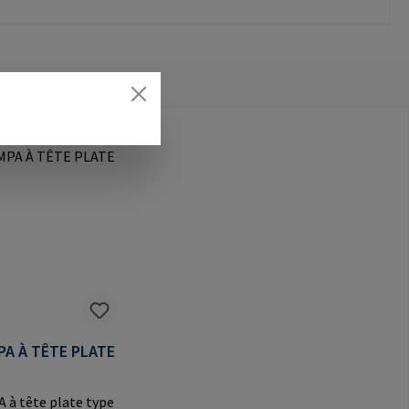
PA À TÊTE PLATE
 à tête plate type