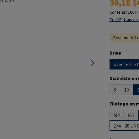
30,18 $
Contenu :
100 P
Prix HT, frais de
Seulement 4 d
Sélectionne
Drive
avec fente 
Sélectionne
Diamètre en
8
10
(Cette option
(Cette
Sélectionne
Filetage en 
M4
M5
(Cette optio
(Cet
1/4 - 20 UN