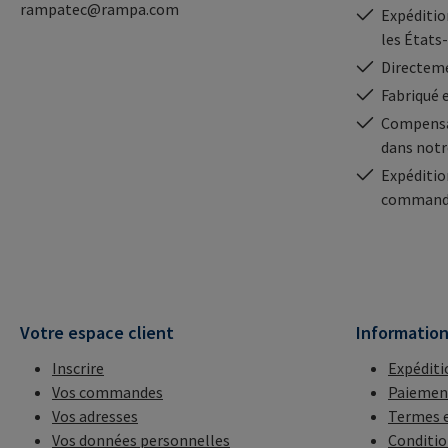
rampatec@rampa.com
Expédition
les États
Directeme
Fabriqué 
Compensa
dans notr
Expéditio
commande
Votre espace client
Informatio
Inscrire
Expéditi
Vos commandes
Paiemen
Vos adresses
Termes e
Vos données personnelles
Conditio