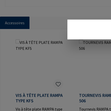
Accessoires
Ignorer la galerie de produits
VIS À TÊTE PLATE RAMPA
TOURNEVIS RAM
TYPE KFS
506
Vis à tête plate RAMPA type
Tournevis RAMPA t