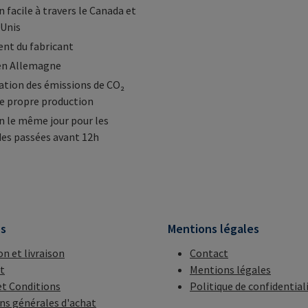
 facile à travers le Canada et
-Unis
nt du fabricant
en Allemagne
tion des émissions de CO₂
e propre production
n le même jour pour les
s passées avant 12h
ns
Mentions légales
on et livraison
Contact
t
Mentions légales
t Conditions
Politique de confidential
ns générales d'achat