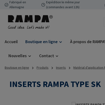
Fabriqué en
Expédition le même jour
ser au contenu principal
Passer à la recherche
Passer à la navigation principale
Allemagne
(commandes avant 12h)
Accueil
Boutique en ligne
À propos de RAMPA
Nouvelles
Contact
Boutique en ligne
Produits
Inserts
Matérial d'application
INSERTS RAMPA TYPE SK
Ignorer la galerie d'images