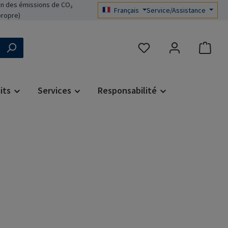
n des émissions de CO₂
Français
Service/Assistance
propre)
Vous avez 0 articles dans 
its
Services
Responsabilité