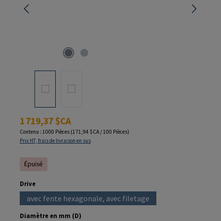
Prix régulier :
1 719,37 $CA
Contenu :
1000 Pièces
(171,94 $CA / 100 Pièces)
Prix HT, frais de livraison en sus
Épuisé
Sélectionnez
Drive
avec fente hexagonale, avec filetage
(Cette option n'est pas disponible pour le m
Sélectionnez
Diamètre en mm (D)