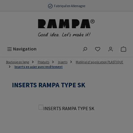
Passer au contenu principal
Fabriqué en Allemagne
Vous avez 0 arti
Navigation
Boutique en ligne
Produits
Inserts
Matérial d'application PLASTIQUE
Inserts en acier avec revêtement
INSERTS RAMPA TYPE SK
Ignorer la galerie d'images