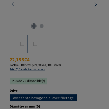
Prix régulier :
22,15 $CA
Contenu :
10 Pièces
(221,50 $CA / 100 Pièces)
Prix HT, frais de livraison en sus
Plus de 20 disponible(s)
Sélectionnez
Drive
avec fente hexagonale, avec filetage
Sélectionnez
Diamètre en mm (D)