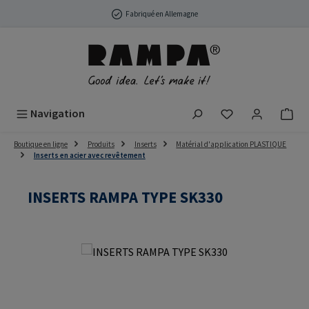
Passer au contenu principal
Fabriqué en Allemagne
Vous avez 0 arti
Navigation
Boutique en ligne
Produits
Inserts
Matérial d'application PLASTIQUE
Inserts en acier avec revêtement
INSERTS RAMPA TYPE SK330
Ignorer la galerie d'images