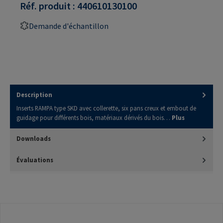
Réf. produit :
440610130100
Demande d'échantillon
Description
Inserts RAMPA type SKD avec collerette, six pans creux et embout de
guidage pour différents bois, matériaux dérivés du bois…
Plus
Downloads
Évaluations