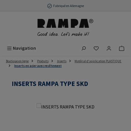
Passer au contenu principal
Fabriqué en Allemagne
Vous avez 0 arti
Navigation
Boutique en ligne
Produits
Inserts
Matérial d'application PLASTIQUE
Inserts en acier avec revêtement
INSERTS RAMPA TYPE SKD
Ignorer la galerie d'images