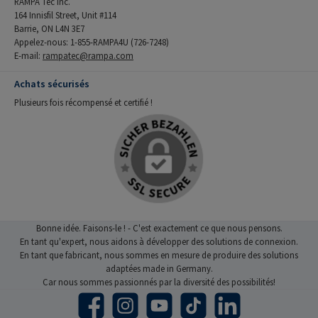
RAMPA Tec Inc.
164 Innisfil Street, Unit #114
Barrie, ON L4N 3E7
Appelez-nous: 1-855-RAMPA4U (726-7248)
E-mail:
rampatec@rampa.com
Achats sécurisés
Plusieurs fois récompensé et certifié !
Bonne idée. Faisons-le ! - C'est exactement ce que nous pensons.
En tant qu'expert, nous aidons à développer des solutions de connexion.
En tant que fabricant, nous sommes en mesure de produire des solutions
adaptées made in Germany.
Car nous sommes passionnés par la diversité des possibilités!
Facebook
Instagram
YouTube
TikTok
LinkedIn