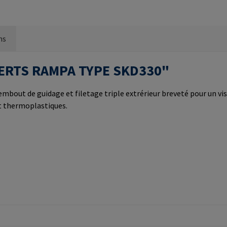
ns
INSERTS RAMPA TYPE SKD330"
mbout de guidage et filetage triple extrérieur breveté pour un viss
et thermoplastiques.