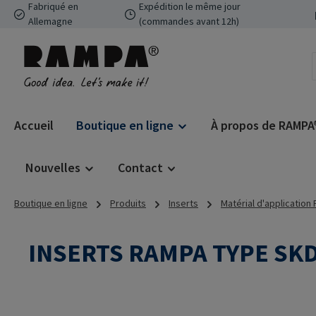
Fabriqué en
Expédition le même jour
ser au contenu principal
Passer à la recherche
Passer à la navigation principale
Allemagne
(commandes avant 12h)
Accueil
Boutique en ligne
À propos de RAMPA
Nouvelles
Contact
Boutique en ligne
Produits
Inserts
Matérial d'application
INSERTS RAMPA TYPE SK