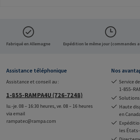
creux. A utiliser
connexions
exclusivement pour les
visibles.Informatio
inserts originaux
fabricant: RAMPA
RAMPA.Informations sur le
Co. KG Auf der Hei
fabricant: RAMPA GmbH &
Büchen Germany E-
Co. KG Auf der Heide 8 21514
mail@rampa.com
Fabriqué en Allemagne
Expédition le même jour (commandes a
Büchen Germany E-Mail:
mail@rampa.com
Assistance téléphonique
Nos avanta
Assistance et conseil au :
Service de
1-855-RA
1-855-RAMPA4U (726-7248)
Solutions
lu.-je. 08 – 16:30 heures, ve. 08 – 16 heures
Haute dis
via email
en Canad
rampatec@rampa.com
Expédition
les États
Directeme