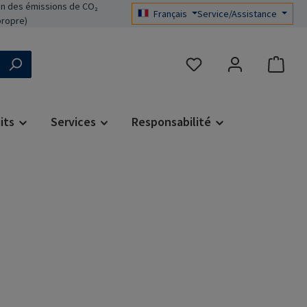
n des émissions de CO₂
Français
Service/Assistance
propre)
Vous avez 0 articles dans 
its
Services
Responsabilité