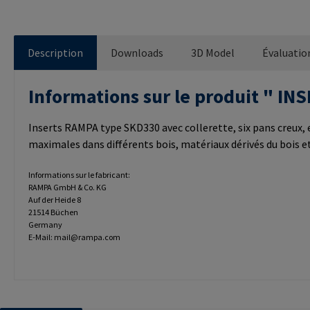
Description
Downloads
3D Model
Évaluatio
Informations sur le produit " 
Inserts RAMPA type SKD330 avec collerette, six pans creux, e
maximales dans différents bois, matériaux dérivés du bois 
Informations sur le fabricant:
RAMPA GmbH & Co. KG
Auf der Heide 8
21514 Büchen
Germany
E-Mail: mail@rampa.com