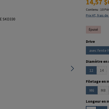
14,57 $
Contenu :
10 Pi
Prix HT, frais de
Épuisé
Sélectionne
Drive
avec fente 
Sélectionne
Diamètre en
12
14
(Cette optio
(Cett
Sélectionne
Filetage en 
M6
M8
(Cette optio
(Cet
Sélectionne
Longeur en 