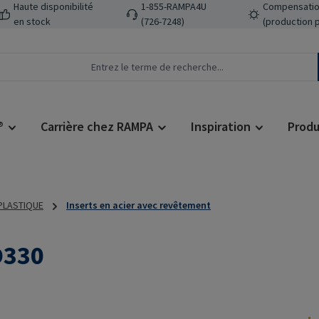
Haute disponibilité
1-855-RAMPA4U
Compensatio
en stock
(726-7248)
(production 
®
Carrière chez RAMPA
Inspiration
Produ
 PLASTIQUE
Inserts en acier avec revêtement
D330
Prix régulier :