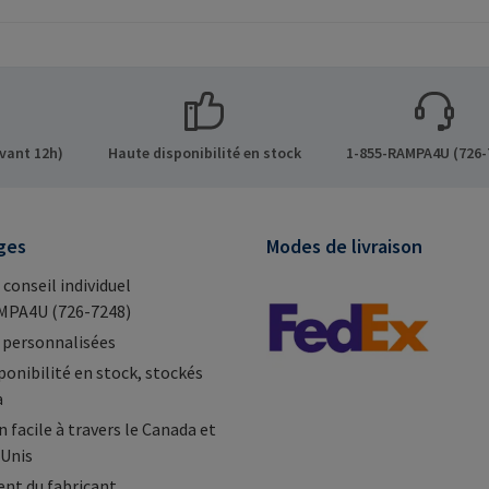
visibles.Informations sur le
creux. A u
ns sur le
fabricant: RAMPA GmbH &
exclusiv
 GmbH &
Co. KG Auf der Heide 8 21514
inserts o
de 8 21514
Büchen Germany E-Mail:
RAMPA.In
Mail:
mail@rampa.com
fabrican
Co. KG Au
vant 12h)
Haute disponibilité en stock
1-855-RAMPA4U (726-
Büchen G
mail@ra
ges
Modes de livraison
 conseil individuel
MPA4U (726-7248)
 personnalisées
ponibilité en stock, stockés
a
 facile à travers le Canada et
-Unis
nt du fabricant