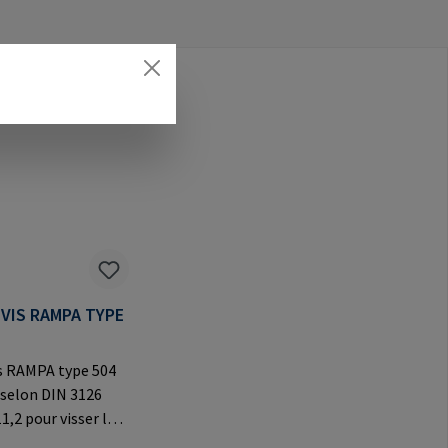
VIS RAMPA TYPE
s RAMPA type 504
 selon DIN 3126
1,2 pour visser les
AMPA à six pans