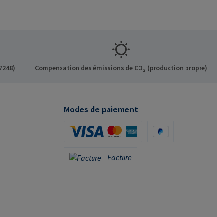
tiliser
ement pour les
riginaux
formations sur le
t: RAMPA GmbH &
f der Heide 8 21514
7248)
Compensation des émissions de CO₂ (production propre)
ermany E-Mail:
mpa.com
Modes de paiement
Carte de crédit (via Stripe)
PayPal
Facture
Facture