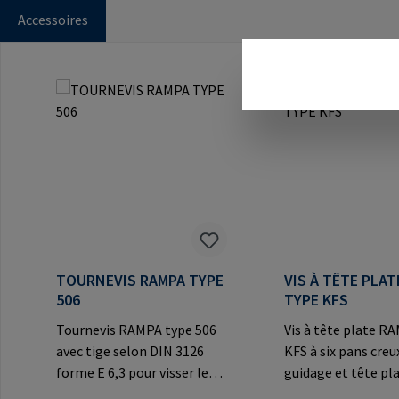
Accessoires
Ignorer la galerie de produits
TOURNEVIS RAMPA TYPE
VIS À TÊTE PLA
506
TYPE KFS
Tournevis RAMPA type 506
Vis à tête plate R
avec tige selon DIN 3126
KFS à six pans creu
forme E 6,3 pour visser les
guidage et tête pl
inserts RAMPA à six pans
décorative pour le