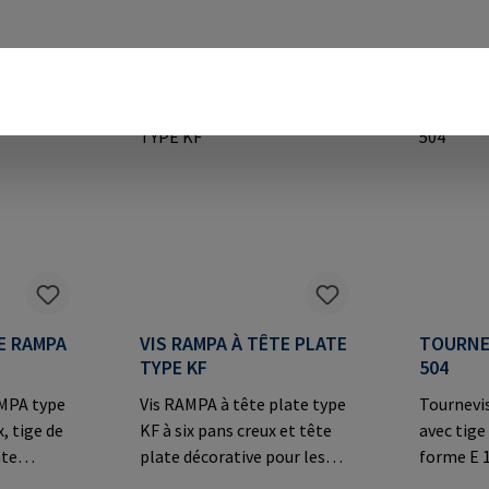
TE RAMPA
VIS RAMPA À TÊTE PLATE
TOURNE
TYPE KF
504
AMPA type
Vis RAMPA à tête plate type
Tournevi
x, tige de
KF à six pans creux et tête
avec tige
ate
plate décorative pour les
forme E 1
s
connexions
inserts R