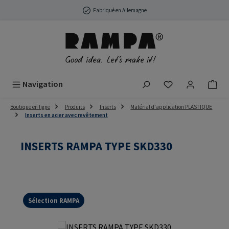
Passer au contenu principal
Fabriqué en Allemagne
Vous avez 0 arti
Navigation
Boutique en ligne
Produits
Inserts
Matérial d'application PLASTIQUE
Inserts en acier avec revêtement
INSERTS RAMPA TYPE SKD330
Sélection RAMPA
Ignorer la galerie d'images