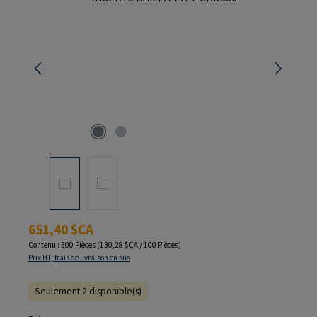
Prix régulier :
651,40 $CA
Contenu :
500 Pièces
(130,28 $CA / 100 Pièces)
Prix HT, frais de livraison en sus
Seulement 2 disponible(s)