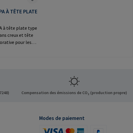
PA À TÊTE PLATE
 à tête plate type
pans creux et tête
orative pour les
ns
Informations sur le
t: RAMPA GmbH &
f der Heide 8 21514
ermany E-Mail:
mpa.com
7248)
Compensation des émissions de CO₂ (production propre)
Modes de paiement