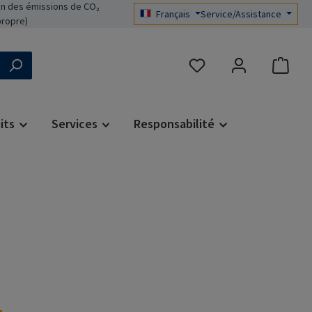
n des émissions de CO₂
Français
Service/Assistance
propre)
Vous avez 0 articles dans 
its
Services
Responsabilité