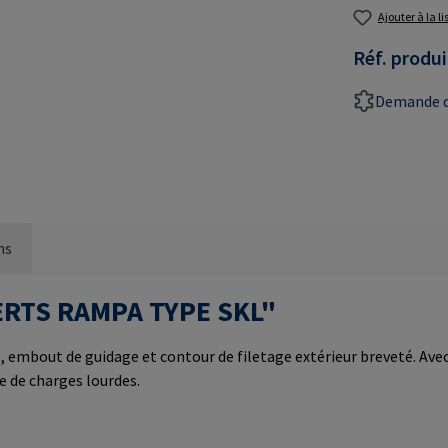
Ajouter à la l
Réf. produi
Demande d
ns
NSERTS RAMPA TYPE SKL"
, embout de guidage et contour de filetage extérieur breveté. Ave
e de charges lourdes.