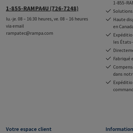
1-855-RA
1-855-RAMPA4U (726-7248)
Solutions
lu.-je. 08 – 16:30 heures, ve. 08 – 16 heures
Haute dis
via email
en Canad
rampatec@rampa.com
Expédition
les États
Directeme
Fabriqué 
Compensa
dans notr
Expéditio
commande
Votre espace client
Informatio