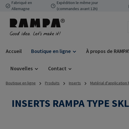
Fabriqué en
Expédition le même jour
ser au contenu principal
Passer à la recherche
Passer à la navigation principale
Allemagne
(commandes avant 12h)
Accueil
Boutique en ligne
À propos de RAMPA
Nouvelles
Contact
Boutique en ligne
Produits
Inserts
Matérial d'application
INSERTS RAMPA TYPE SK