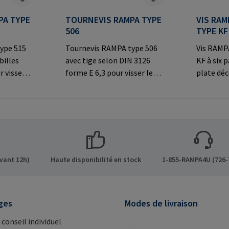
PA TYPE
TOURNEVIS RAMPA TYPE
VIS RAM
506
TYPE KF
ype 515
Tournevis RAMPA type 506
Vis RAMPA
billes
avec tige selon DIN 3126
KF à six 
r visser
forme E 6,3 pour visser les
plate déc
par le
inserts RAMPA à six pans
connexio
À utiliser
creux. A utiliser
visibles.
 les
exclusivement pour les
fabrican
inserts originaux
Co. KG Au
s sur le
RAMPA.Informations sur le
Büchen G
 GmbH &
fabricant: RAMPA GmbH &
mail@ra
de 8 21514
Co. KG Auf der Heide 8 21514
vant 12h)
Haute disponibilité en stock
1-855-RAMPA4U (726-
Mail:
Büchen Germany E-Mail:
mail@rampa.com
ges
Modes de livraison
 conseil individuel