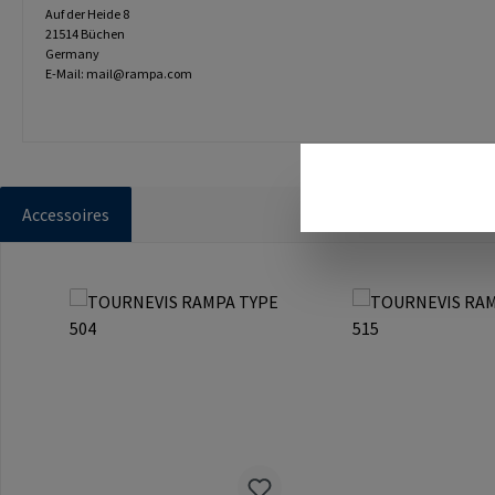
Auf der Heide 8
21514 Büchen
Germany
E-Mail: mail@rampa.com
Accessoires
Ignorer la galerie de produits