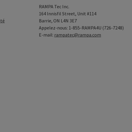
RAMPA Tec Inc.
164 Innisfil Street, Unit #114
ité
Barrie, ON L4N 3E7
Appelez-nous: 1-855-RAMPA4U (726-7248)
E-mail:
rampatec@rampa.com