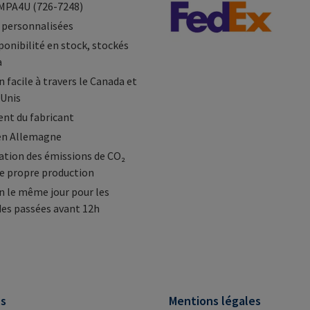
MPA4U (726-7248)
 personnalisées
ponibilité en stock, stockés
a
 facile à travers le Canada et
-Unis
nt du fabricant
en Allemagne
tion des émissions de CO₂
e propre production
n le même jour pour les
s passées avant 12h
ns
Mentions légales