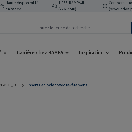
Haute disponibilité
1-855-RAMPA4U
Compensatio
en stock
(726-7248)
(production 
®
Carrière chez RAMPA
Inspiration
Produ
 PLASTIQUE
Inserts en acier avec revêtement
L
Prix régulier :