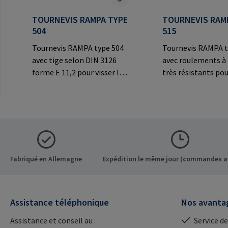
TOURNEVIS RAMPA TYPE
TOURNEVIS RAM
504
515
Tournevis RAMPA type 504
Tournevis RAMPA t
avec tige selon DIN 3126
avec roulements à 
forme E 11,2 pour visser les
très résistants pou
inserts RAMPA à six pans
les inserts RAMPA 
creux. A utiliser
filetage intérieur. 
exclusivement pour les
exclusivement pour
inserts originaux
inserts originaux
RAMPA.Informations sur le
RAMPA.Information
fabricant: RAMPA GmbH &
fabricant: RAMPA
Co. KG Auf der Heide 8 21514
Co. KG Auf der Hei
Fabriqué en Allemagne
Expédition le même jour (commandes a
Büchen Germany E-Mail:
Büchen Germany E-
mail@rampa.com
mail@rampa.com
Assistance téléphonique
Nos avanta
Assistance et conseil au :
Service de